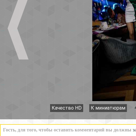
Качество HD
К миниатюрам