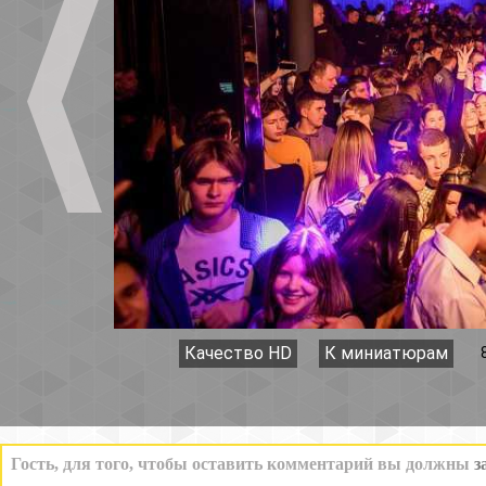
Качество HD
К миниатюрам