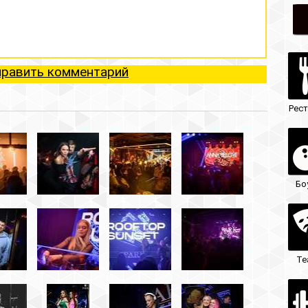
ий
Рестораны
Ночные клубы
Боулинг
Гостиницы
Театры
Кафе/бары