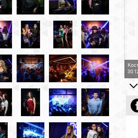
Костов Руслан - Боль!
30.12.16
Все вид