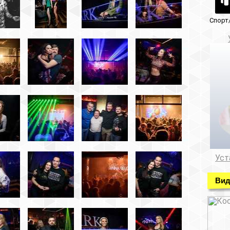
Спорт/красота
Музеи/Галереи
Установка видеонабл
Установка видеонаблюде
Видео