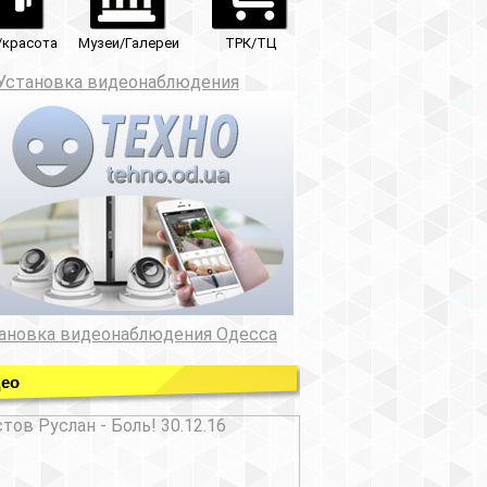
ТРК/ТЦ
юдения
ния Одесса