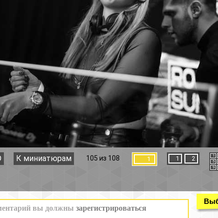
1
2
3
4
105 из 108
1
2
1
5
6
7
8
9
10
11
12
Выбор раздела