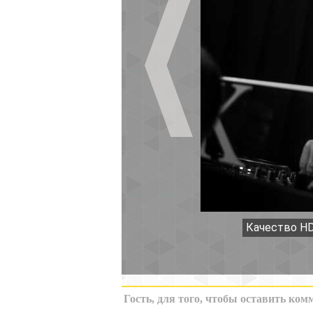
Качество HD
К миниатюрам