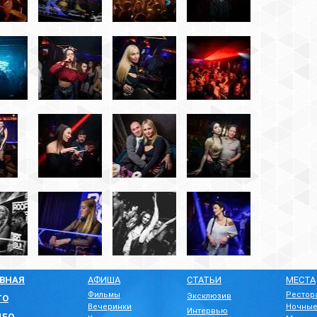
СТАТЬИ
МЕСТА
Рестораны
Театры
Эксклюзив
ки
Ночные клубы
Кафе/бары
Интервью