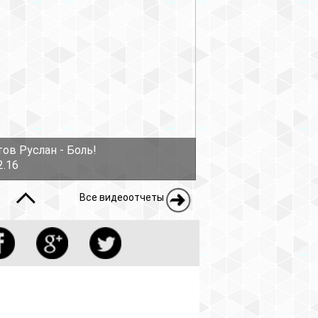
еоотчеты