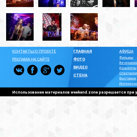
КОНТАКТЫ/О ПРОЕКТЕ
ГЛАВНАЯ
АФИША
Фильмы
РЕКЛАМА НА САЙТЕ
ФОТО
Вечеринк
ВИДЕО
Концерты
Спектакли
СТЕНА
Выставки
Интересн
Использование материалов weekend.zone разрешается при у