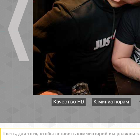
Качество HD
К миниатюрам