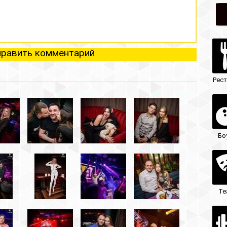
ий
Рестораны
Ночные клубы
Боулинг
Гостиницы
Театры
Кафе/бары