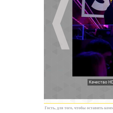
Качество HD
К миниатюрам