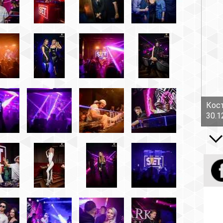
Костов Руслан - Боль!
30.12.16
Все вид