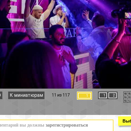
1
2
3
4
11 из 117
1
2
1
5
6
7
8
9
10
11
12
Выбор раздела