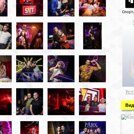
Спорт/красота
Музеи/Галереи
Установка видеонабл
Установка видеонаблюде
Видео