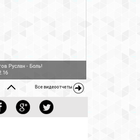
еоотчеты