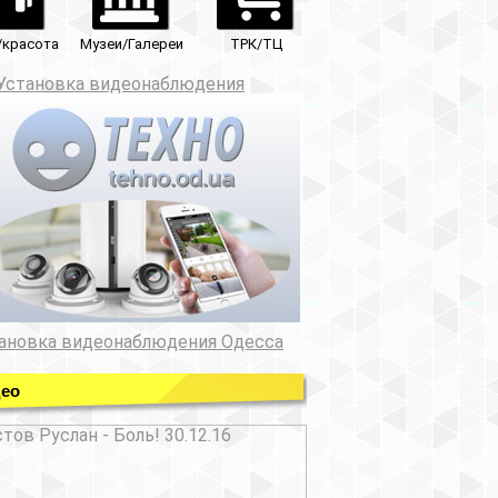
ТРК/ТЦ
юдения
ния Одесса