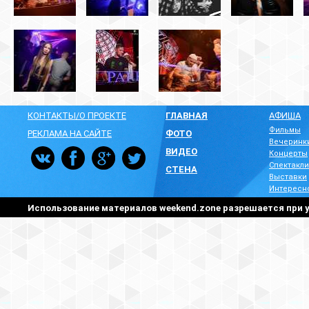
КОНТАКТЫ/О ПРОЕКТЕ
ГЛАВНАЯ
АФИША
Фильмы
РЕКЛАМА НА САЙТЕ
ФОТО
Вечеринк
ВИДЕО
Концерты
Спектакли
СТЕНА
Выставки
Интересн
Использование материалов weekend.zone разрешается при у