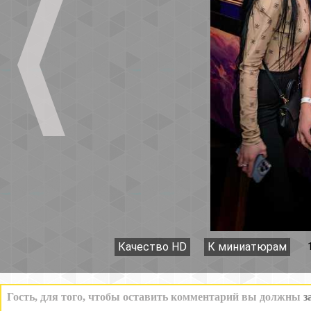
Качество HD
К миниатюрам