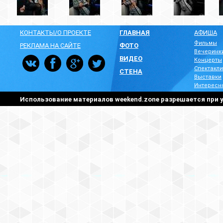
КОНТАКТЫ/О ПРОЕКТЕ
ГЛАВНАЯ
АФИША
Фильмы
РЕКЛАМА НА САЙТЕ
ФОТО
Вечеринк
ВИДЕО
Концерты
Спектакли
СТЕНА
Выставки
Интересн
Использование материалов weekend.zone разрешается при у