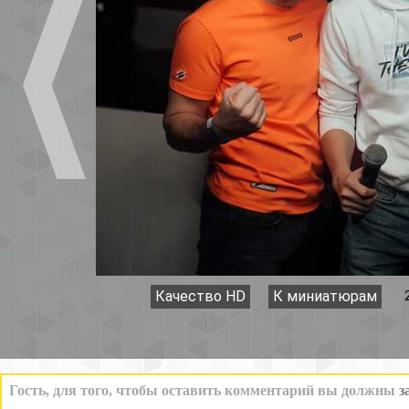
Качество HD
К миниатюрам