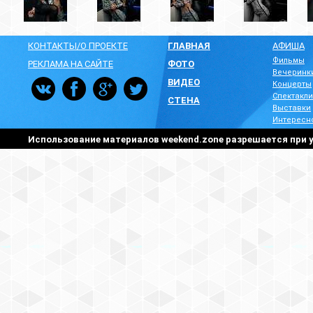
КОНТАКТЫ/О ПРОЕКТЕ
ГЛАВНАЯ
АФИША
Фильмы
РЕКЛАМА НА САЙТЕ
ФОТО
Вечеринк
ВИДЕО
Концерты
Спектакли
СТЕНА
Выставки
Интересн
Использование материалов weekend.zone разрешается при у