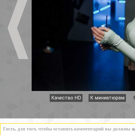
Качество HD
К миниатюрам