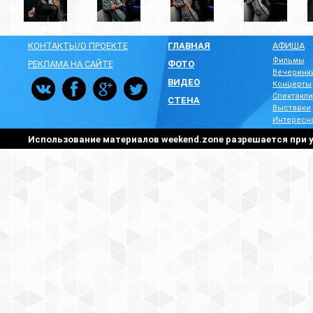
КОНТАКТЫ/О ПРОЕКТЕ
ГЛАВНАЯ
АФИША
Фильмы
РЕКЛАМА НА САЙТЕ
ФОТО
Вечеринк
ВИДЕО
Концерты
Спектакли
СТЕНА
Выставки
Интересн
Использование материалов weekend.zone разрешается при у