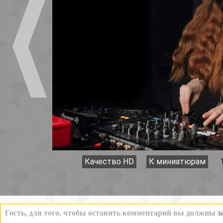
Качество HD
К миниатюрам