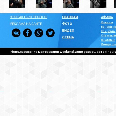
КОНТАКТЫ/О ПРОЕКТЕ
ГЛАВНАЯ
АФИША
Фильмы
РЕКЛАМА НА САЙТЕ
ФОТО
Вечеринк
ВИДЕО
Концерты
Спектакли
СТЕНА
Выставки
Интересн
Использование материалов weekend.zone разрешается при у