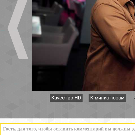
Качество HD
К миниатюрам