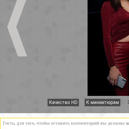
Качество HD
К миниатюрам