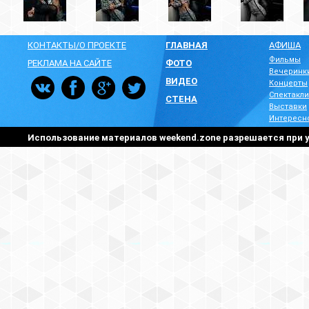
КОНТАКТЫ/О ПРОЕКТЕ
ГЛАВНАЯ
АФИША
Фильмы
РЕКЛАМА НА САЙТЕ
ФОТО
Вечеринк
ВИДЕО
Концерты
Спектакли
СТЕНА
Выставки
Интересн
Использование материалов weekend.zone разрешается при у