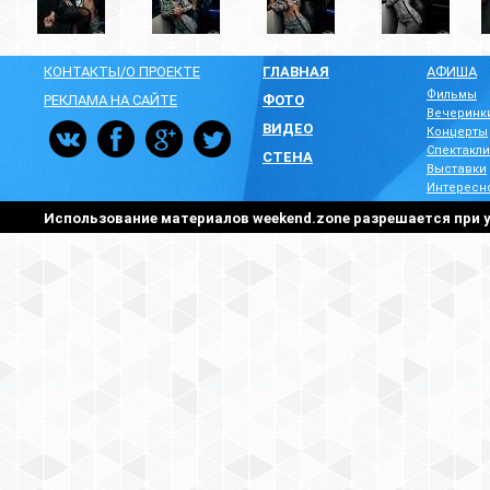
КОНТАКТЫ/О ПРОЕКТЕ
ГЛАВНАЯ
АФИША
Фильмы
РЕКЛАМА НА САЙТЕ
ФОТО
Вечеринк
ВИДЕО
Концерты
Спектакли
СТЕНА
Выставки
Интересн
Использование материалов weekend.zone разрешается при у