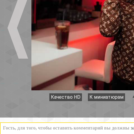
Качество HD
К миниатюрам