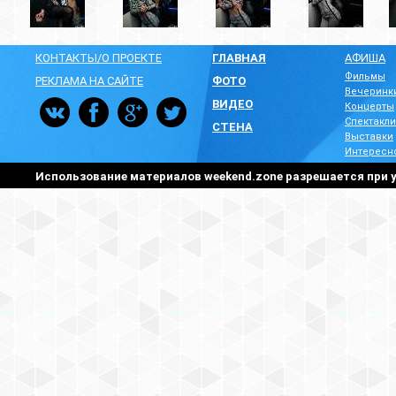
КОНТАКТЫ/О ПРОЕКТЕ
ГЛАВНАЯ
АФИША
Фильмы
РЕКЛАМА НА САЙТЕ
ФОТО
Вечеринк
ВИДЕО
Концерты
Спектакли
СТЕНА
Выставки
Интересн
Использование материалов weekend.zone разрешается при у