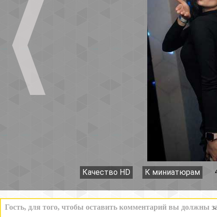
Качество HD
К миниатюрам