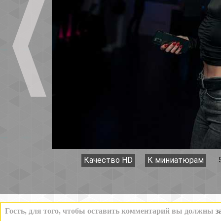
Качество HD
К миниатюрам