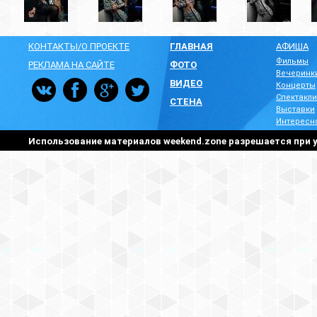
КОНТАКТЫ/О ПРОЕКТЕ
ГЛАВНАЯ
АФИША
Фильмы
РЕКЛАМА НА САЙТЕ
ФОТО
Вечеринк
ВИДЕО
Концерты
Спектакли
СТЕНА
Выставки
Интересн
Использование материалов weekend.zone разрешается при у