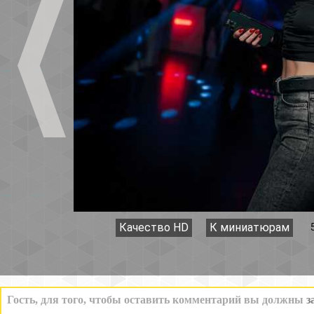
Качество HD
К миниатюрам