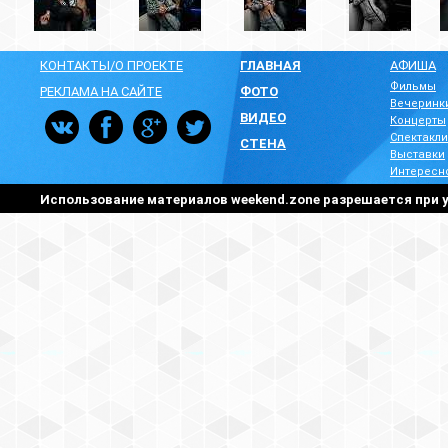
КОНТАКТЫ/О ПРОЕКТЕ
ГЛАВНАЯ
АФИША
Фильмы
РЕКЛАМА НА САЙТЕ
ФОТО
Вечеринк
ВИДЕО
Концерты
Спектакли
СТЕНА
Выставки
Интересн
Использование материалов weekend.zone разрешается при у