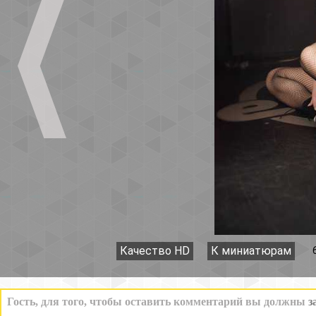
Качество HD
К миниатюрам