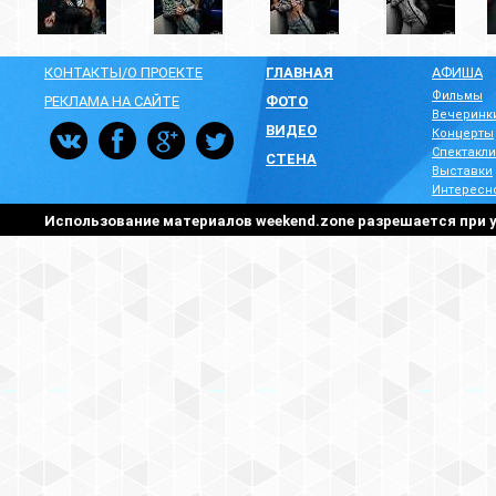
КОНТАКТЫ/О ПРОЕКТЕ
ГЛАВНАЯ
АФИША
Фильмы
РЕКЛАМА НА САЙТЕ
ФОТО
Вечеринк
ВИДЕО
Концерты
Спектакли
СТЕНА
Выставки
Интересн
Использование материалов weekend.zone разрешается при у