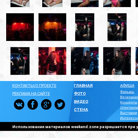
КОНТАКТЫ/О ПРОЕКТЕ
ГЛАВНАЯ
АФИША
Фильмы
РЕКЛАМА НА САЙТЕ
ФОТО
Вечеринк
ВИДЕО
Концерты
Спектакли
СТЕНА
Выставки
Интересн
Использование материалов weekend.zone разрешается при у