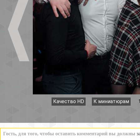
Качество HD
К миниатюрам