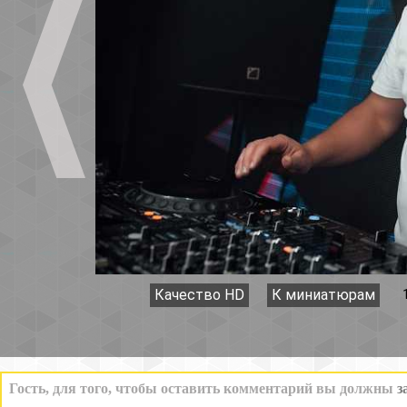
Качество HD
К миниатюрам