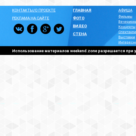
КОНТАКТЫ/О ПРОЕКТЕ
ГЛАВНАЯ
АФИША
Фильмы
РЕКЛАМА НА САЙТЕ
ФОТО
Вечеринк
ВИДЕО
Концерты
Спектакли
СТЕНА
Выставки
Интересн
Использование материалов weekend.zone разрешается при у