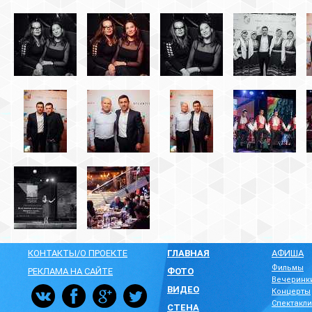
КОНТАКТЫ/О ПРОЕКТЕ
ГЛАВНАЯ
АФИША
Фильмы
РЕКЛАМА НА САЙТЕ
ФОТО
Вечеринк
ВИДЕО
Концерты
Спектакли
СТЕНА