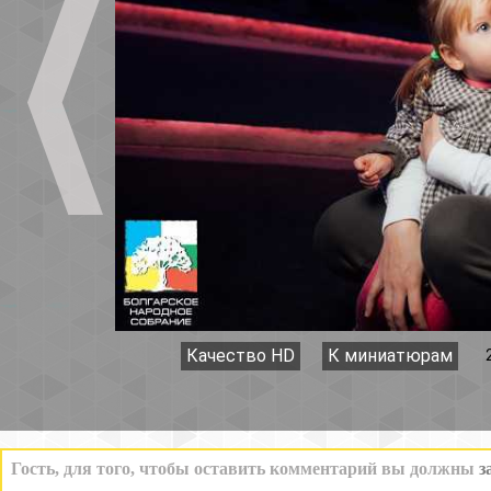
Качество HD
К миниатюрам