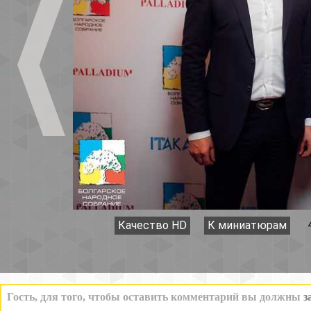
Качество HD
К миниатюрам