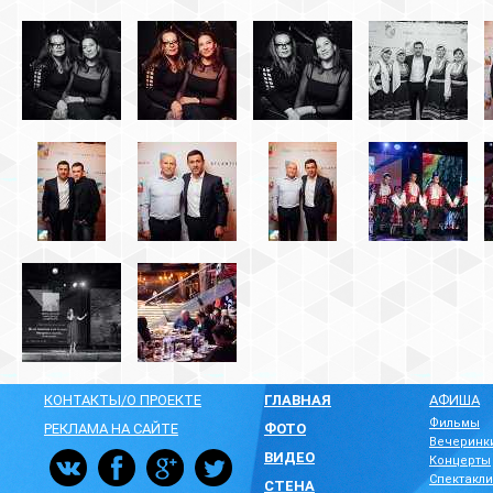
КОНТАКТЫ/О ПРОЕКТЕ
ГЛАВНАЯ
АФИША
Фильмы
РЕКЛАМА НА САЙТЕ
ФОТО
Вечеринк
ВИДЕО
Концерты
Спектакли
СТЕНА