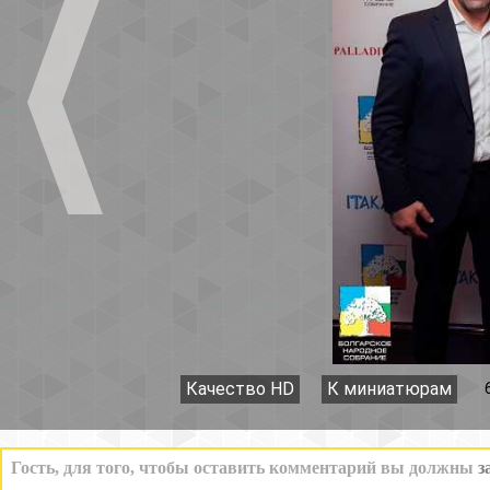
Качество HD
К миниатюрам