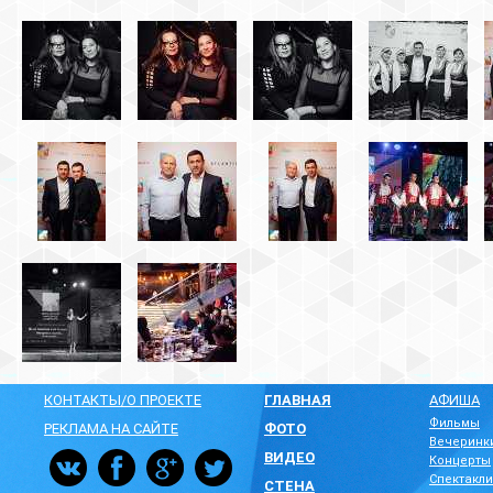
КОНТАКТЫ/О ПРОЕКТЕ
ГЛАВНАЯ
АФИША
Фильмы
РЕКЛАМА НА САЙТЕ
ФОТО
Вечеринк
ВИДЕО
Концерты
Спектакли
СТЕНА