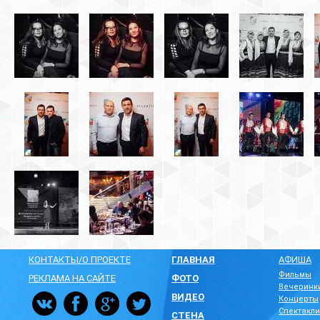
КОНТАКТЫ/О ПРОЕКТЕ
ГЛАВНАЯ
АФИША
Фильмы
РЕКЛАМА НА САЙТЕ
ФОТО
Вечеринк
ВИДЕО
Концерты
Спектакли
СТЕНА