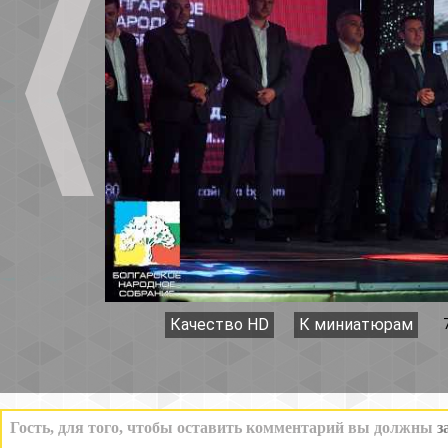
Качество HD
К миниатюрам