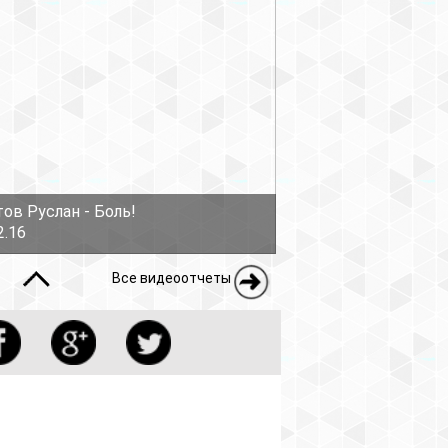
еоотчеты