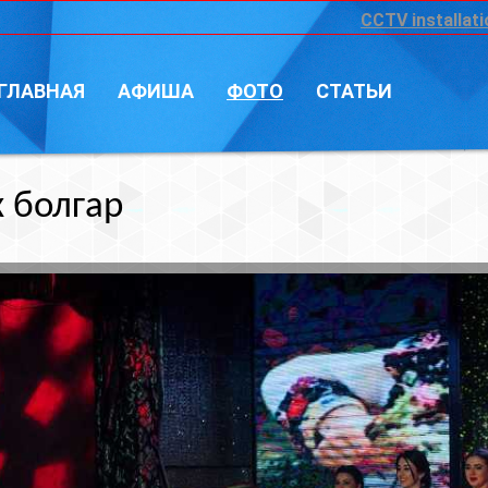
CCTV installation
Войт
А
ФОТО
СТАТЬИ
Фотограф: Влад