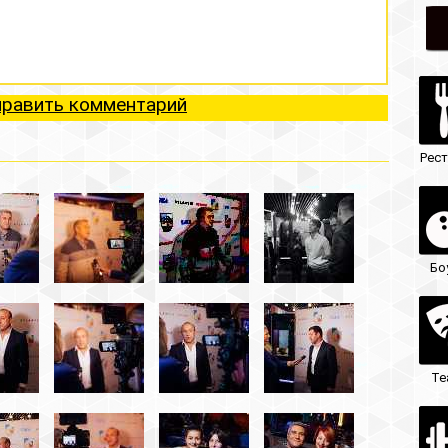
ий
Рестораны
Ночные клубы
Боулинг
Гостиницы
Театры
Кафе/бары