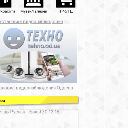
ТРК/ТЦ
юдения
ния Одесса