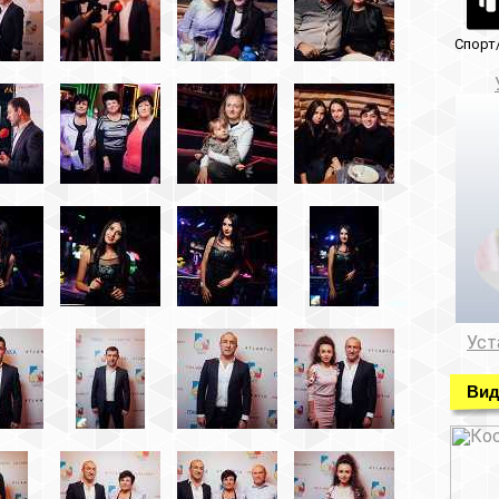
Спорт/красота
Музеи/Галереи
Установка видеонабл
Установка видеонаблюде
Видео