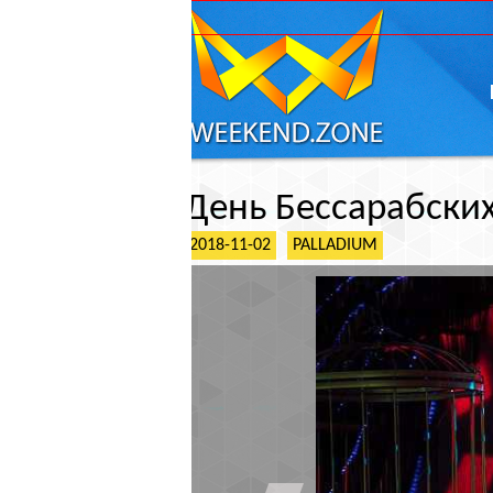
ГЛАВНАЯ
АФИШ
День Бессарабских болгар
2018-11-02
PALLADIUM