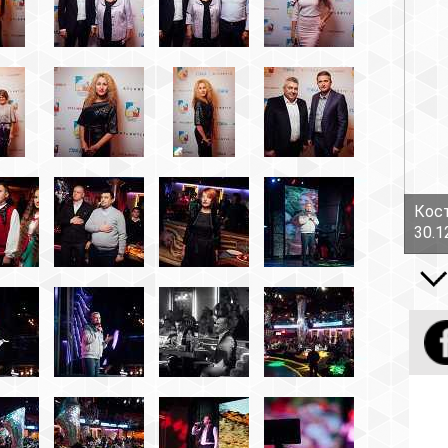
Костов Руслан - Боль!
30.12.16
Все вид