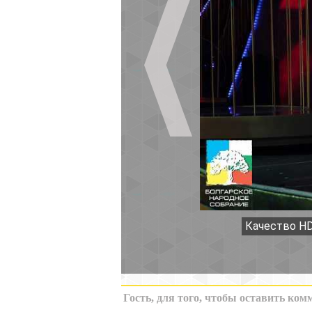
Качество HD
К миниатюрам