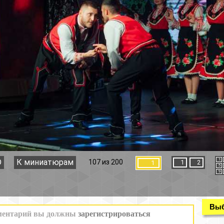
1
2
3
4
107 из 200
1
2
1
5
6
7
8
9
10
11
12
Выбор раздела