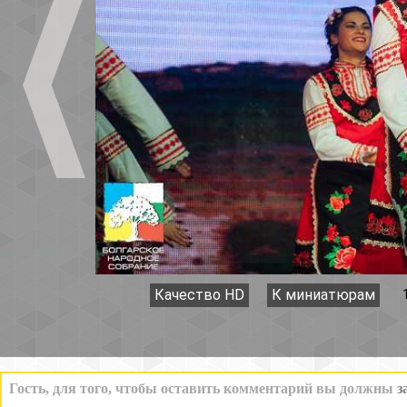
Качество HD
К миниатюрам