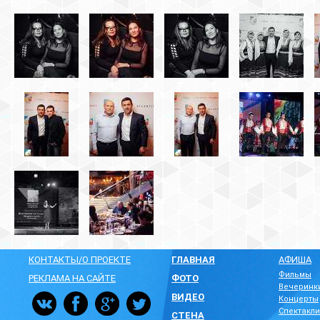
КОНТАКТЫ/О ПРОЕКТЕ
ГЛАВНАЯ
АФИША
Фильмы
РЕКЛАМА НА САЙТЕ
ФОТО
Вечеринк
ВИДЕО
Концерты
Спектакли
СТЕНА