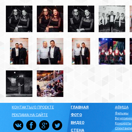
КОНТАКТЫ/О ПРОЕКТЕ
ГЛАВНАЯ
АФИША
Фильмы
РЕКЛАМА НА САЙТЕ
ФОТО
Вечеринк
ВИДЕО
Концерты
Спектакли
СТЕНА