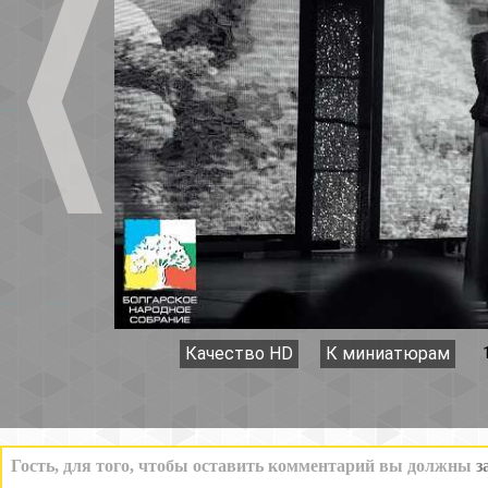
Качество HD
К миниатюрам