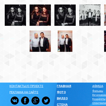
КОНТАКТЫ/О ПРОЕКТЕ
ГЛАВНАЯ
АФИША
Фильмы
РЕКЛАМА НА САЙТЕ
ФОТО
Вечеринк
ВИДЕО
Концерты
Спектакли
СТЕНА