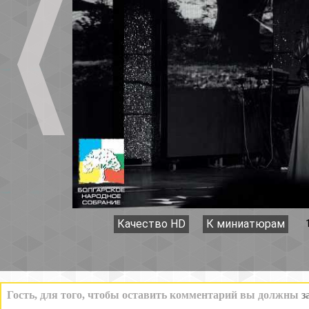
Качество HD
К миниатюрам