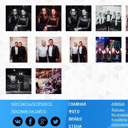
КОНТАКТЫ/О ПРОЕКТЕ
ГЛАВНАЯ
АФИША
Фильмы
РЕКЛАМА НА САЙТЕ
ФОТО
Вечеринк
ВИДЕО
Концерты
Спектакли
СТЕНА