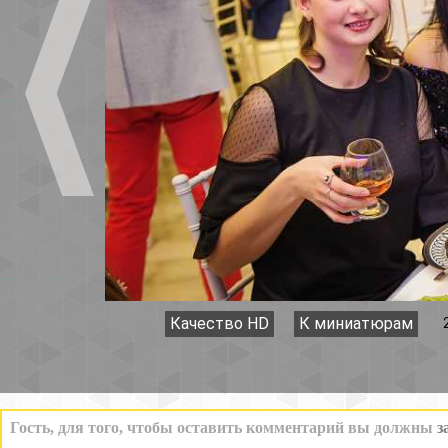
Качество HD
К миниатюрам