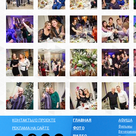
КОНТАКТЫ/О ПРОЕКТЕ
ГЛАВНАЯ
АФИША
Фильмы
РЕКЛАМА НА САЙТЕ
ФОТО
Вечеринк
ВИДЕО