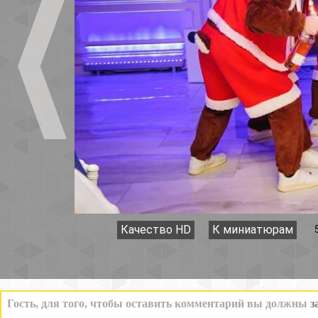
Качество HD
К миниатюрам