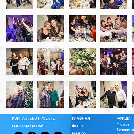
КОНТАКТЫ/О ПРОЕКТЕ
ГЛАВНАЯ
АФИША
Фильмы
РЕКЛАМА НА САЙТЕ
ФОТО
Вечеринк
ВИДЕО