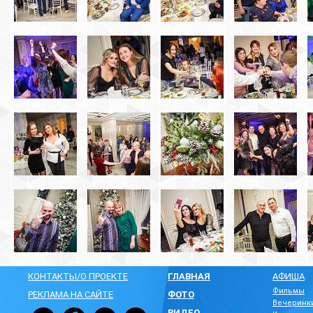
КОНТАКТЫ/О ПРОЕКТЕ
ГЛАВНАЯ
АФИША
Фильмы
РЕКЛАМА НА САЙТЕ
ФОТО
Вечеринк
ВИДЕО