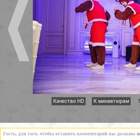
Качество HD
К миниатюрам