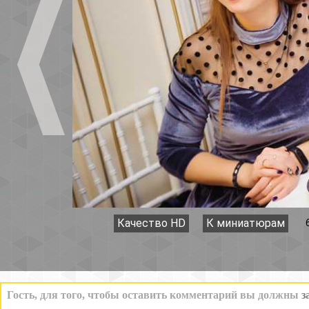
Качество HD
К миниатюрам