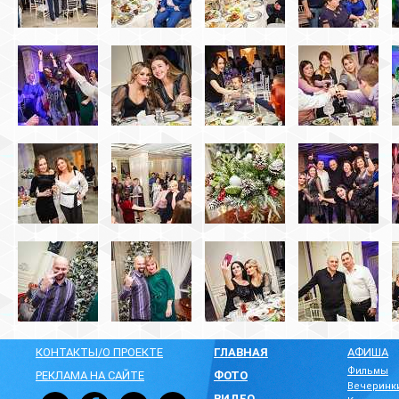
КОНТАКТЫ/О ПРОЕКТЕ
ГЛАВНАЯ
АФИША
Фильмы
РЕКЛАМА НА САЙТЕ
ФОТО
Вечеринк
ВИДЕО