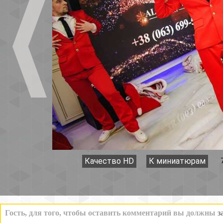
Качество HD
К миниатюрам