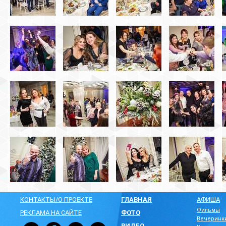
КОНТАКТЫ/О ПРОЕКТЕ
ГЛАВНАЯ
АФИША
Фильмы
РЕКЛАМА НА САЙТЕ
ФОТО
Вечеринк
ВИДЕО