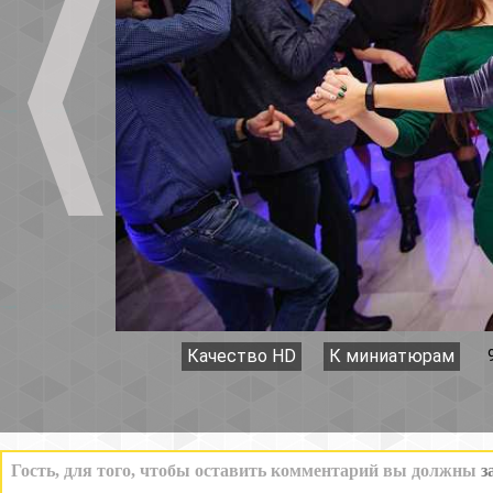
Качество HD
К миниатюрам