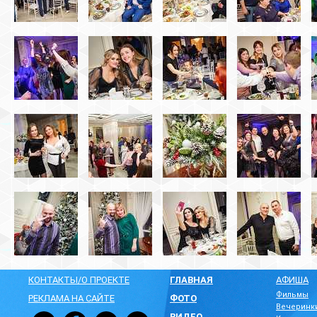
КОНТАКТЫ/О ПРОЕКТЕ
ГЛАВНАЯ
АФИША
Фильмы
РЕКЛАМА НА САЙТЕ
ФОТО
Вечеринк
ВИДЕО