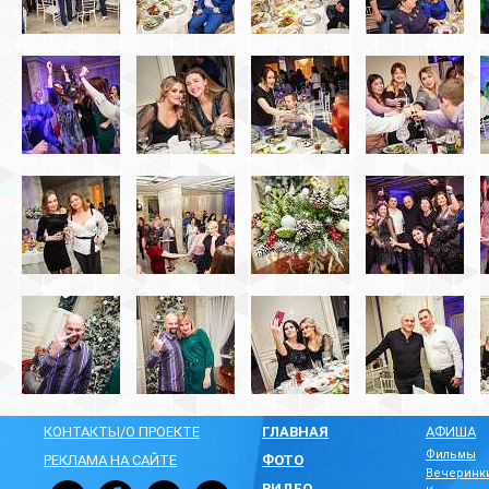
КОНТАКТЫ/О ПРОЕКТЕ
ГЛАВНАЯ
АФИША
Фильмы
РЕКЛАМА НА САЙТЕ
ФОТО
Вечеринк
ВИДЕО