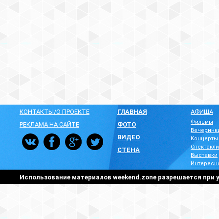
КОНТАКТЫ/О ПРОЕКТЕ
ГЛАВНАЯ
АФИША
Фильмы
РЕКЛАМА НА САЙТЕ
ФОТО
Вечеринк
ВИДЕО
Концерты
Спектакли
СТЕНА
Выставки
Интересн
Использование материалов weekend.zone разрешается при у