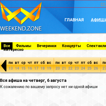
CC
ГЛАВНАЯ
АФИШ
Все
Фильмы
Вечеринки
Концерты
Спектакл
Интересно
пн
вт
ср
чт
пт
сб
вс
пн
вт
ср
чт
пт
сб
вс
п
13
14
15
16
17
18
19
20
21
22
23
24
25
26
2
Вся афиша на четверг, 6 августа
К сожалению по вашему запросу нет ни одной афиши