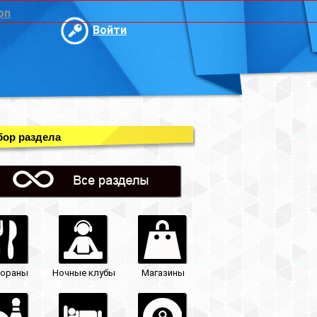
on
Войти
ор раздела
тораны
Ночные клубы
Магазины