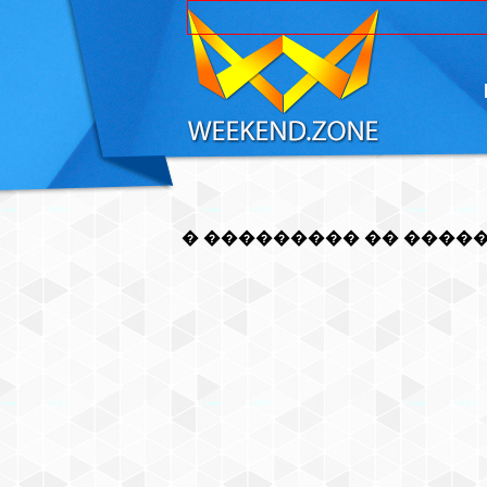
� ��������� �� ����