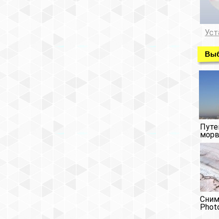
Уст
Выб
Путе
морв
Сним
Phot