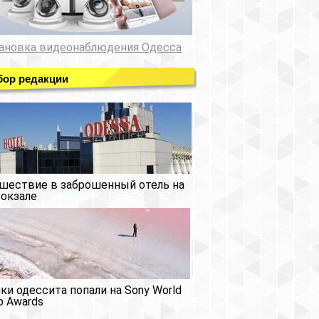
ановка видеонаблюдения Одесса
ор редакции
шествие в заброшенный отель на
окзале
ки одессита попали на Sony World
o Awards