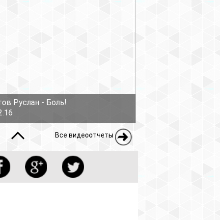
ов Руслан - Боль!
2.16
Все видеоотчеты