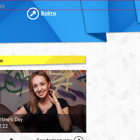
on
Войти
о
ntine's Day
2.22