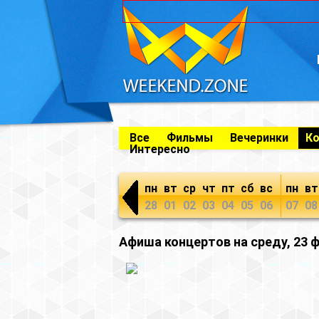
Все
Фильмы
Вечеринки
К
Интересно
пн
вт
ср
чт
пт
сб
вс
пн
вт
28
01
02
03
04
05
06
07
08
Афиша концертов на среду, 23 