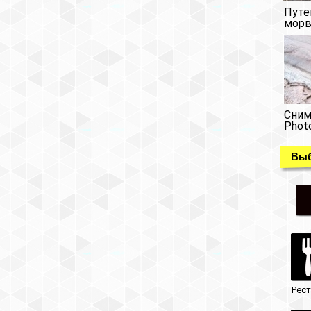
Путе
морв
Сним
Phot
Выб
Рес