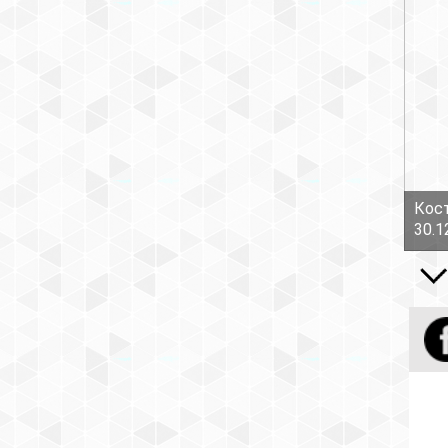
Кост
30.1