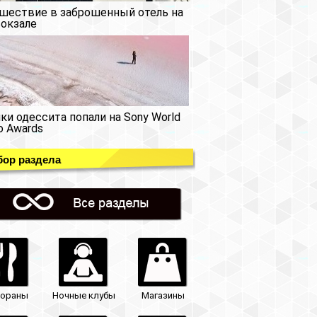
шествие в заброшенный отель на
окзале
ки одессита попали на Sony World
o Awards
ор раздела
тораны
Ночные клубы
Магазины