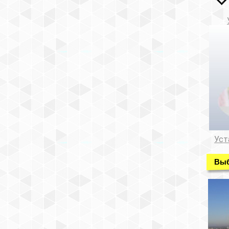
Уст
Выб