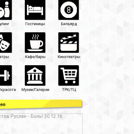
улинг
Гостиницы
Бильярд
атры
Кафе/бары
Кинотеатры
/красота
Музеи/Галереи
ТРК/ТЦ
ео