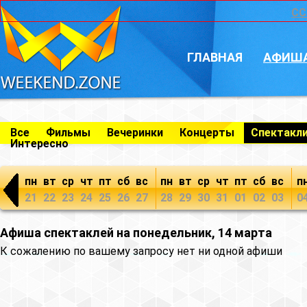
CC
ГЛАВНАЯ
АФИШ
Все
Фильмы
Вечеринки
Концерты
Спектакл
Интересно
пн
вт
ср
чт
пт
сб
вс
пн
вт
ср
чт
пт
сб
вс
п
21
22
23
24
25
26
27
28
29
30
31
01
02
03
0
Афиша спектаклей на понедельник, 14 марта
К сожалению по вашему запросу нет ни одной афиши