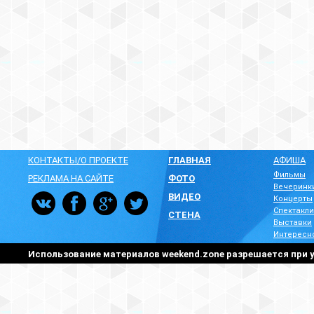
КОНТАКТЫ/О ПРОЕКТЕ
ГЛАВНАЯ
АФИША
Фильмы
РЕКЛАМА НА САЙТЕ
ФОТО
Вечеринк
ВИДЕО
Концерты
Спектакли
СТЕНА
Выставки
Интересн
Использование материалов weekend.zone разрешается при у