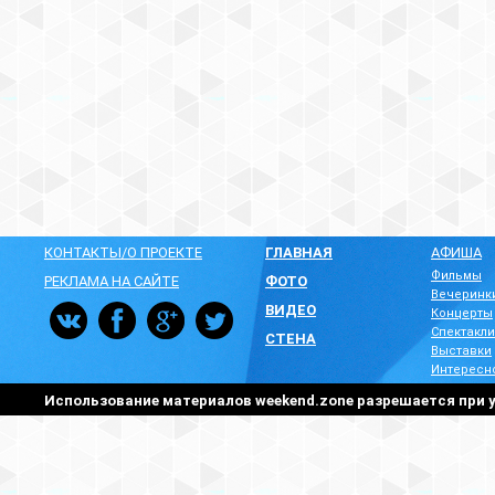
КОНТАКТЫ/О ПРОЕКТЕ
ГЛАВНАЯ
АФИША
Фильмы
РЕКЛАМА НА САЙТЕ
ФОТО
Вечеринк
ВИДЕО
Концерты
Спектакли
СТЕНА
Выставки
Интересн
Использование материалов weekend.zone разрешается при у