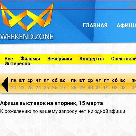
CC
ГЛАВНАЯ
АФИШ
Все
Фильмы
Вечеринки
Концерты
Спектакл
Интересно
пн
вт
ср
чт
пт
сб
вс
пн
вт
ср
чт
пт
сб
вс
п
21
22
23
24
25
26
27
28
29
30
31
01
02
03
0
Афиша выставок на вторник, 15 марта
К сожалению по вашему запросу нет ни одной афиши