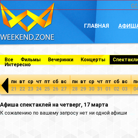
CC
ГЛАВНАЯ
АФИШ
Все
Фильмы
Вечеринки
Концерты
Спектакл
Интересно
пн
вт
ср
чт
пт
сб
вс
пн
вт
ср
чт
пт
сб
вс
п
21
22
23
24
25
26
27
28
29
30
31
01
02
03
0
Афиша спектаклей на четверг, 17 марта
К сожалению по вашему запросу нет ни одной афиши