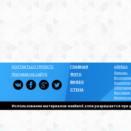
КОНТАКТЫ/О ПРОЕКТЕ
ГЛАВНАЯ
АФИША
Фильмы
РЕКЛАМА НА САЙТЕ
ФОТО
Вечеринк
ВИДЕО
Концерты
Спектакли
СТЕНА
Выставки
Интересн
Использование материалов weekend.zone разрешается при у