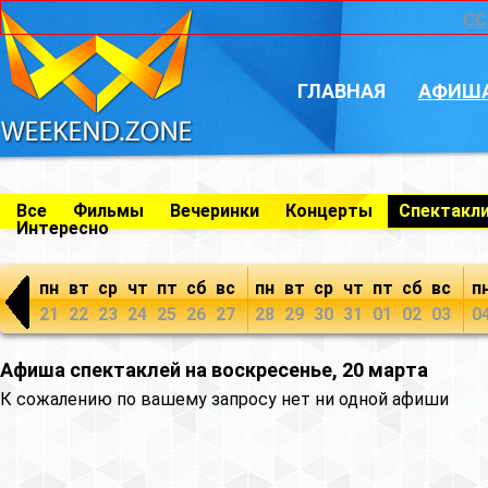
CC
ГЛАВНАЯ
АФИШ
Все
Фильмы
Вечеринки
Концерты
Спектакл
Интересно
пн
вт
ср
чт
пт
сб
вс
пн
вт
ср
чт
пт
сб
вс
п
21
22
23
24
25
26
27
28
29
30
31
01
02
03
0
Афиша спектаклей на воскресенье, 20 марта
К сожалению по вашему запросу нет ни одной афиши