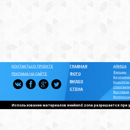
КОНТАКТЫ/О ПРОЕКТЕ
ГЛАВНАЯ
АФИША
Фильмы
РЕКЛАМА НА САЙТЕ
ФОТО
Вечеринк
ВИДЕО
Концерты
Спектакли
СТЕНА
Выставки
Интересн
Использование материалов weekend.zone разрешается при у