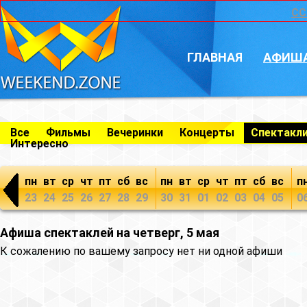
CC
ГЛАВНАЯ
АФИШ
Все
Фильмы
Вечеринки
Концерты
Спектакл
Интересно
пн
вт
ср
чт
пт
сб
вс
пн
вт
ср
чт
пт
сб
вс
п
23
24
25
26
27
28
29
30
31
01
02
03
04
05
0
Афиша спектаклей на четверг, 5 мая
К сожалению по вашему запросу нет ни одной афиши