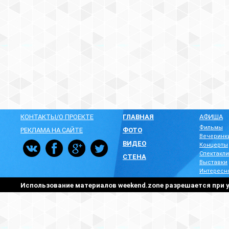
КОНТАКТЫ/О ПРОЕКТЕ
ГЛАВНАЯ
АФИША
Фильмы
РЕКЛАМА НА САЙТЕ
ФОТО
Вечеринк
ВИДЕО
Концерты
Спектакли
СТЕНА
Выставки
Интересн
Использование материалов weekend.zone разрешается при у