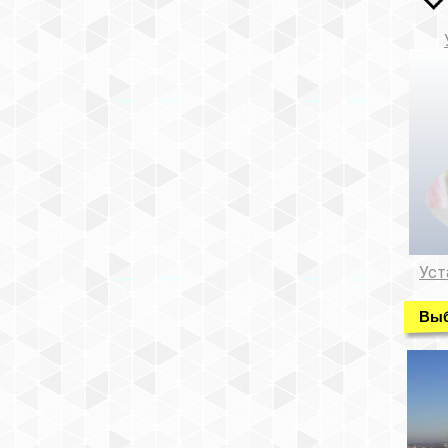
Уст
Выб