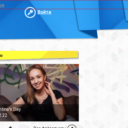
on
Войти
о
ntine's Day
2.22