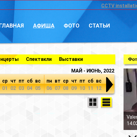
CCTV installati
ГЛАВНАЯ
АФИША
ФОТО
СТАТЬИ
онцерты
Спектакли
Выставки
Фот
МАЙ - ИЮНЬ, 2022
ср
чт
пт
сб
вс
пн
вт
ср
чт
пт
сб
вс
01
02
03
04
05
06
07
08
09
10
11
12
Vale
14.0