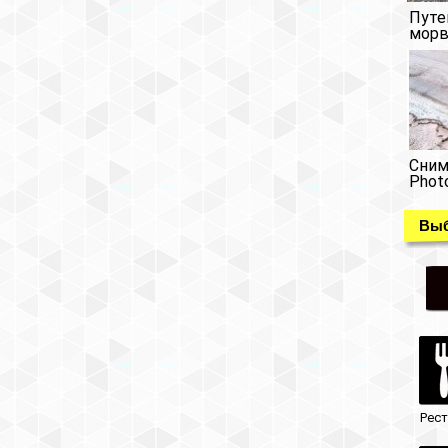
Путе
морв
Сним
Phot
Выб
Рес