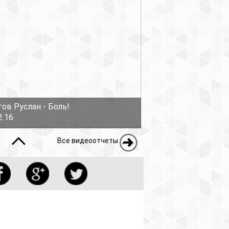
ов Руслан - Боль!
2.16
Все видеоотчеты