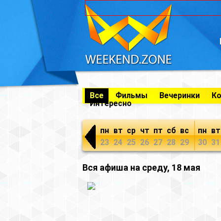
Все
Фильмы
Вечеринки
К
Интересно
пн
вт
ср
чт
пт
сб
вс
пн
вт
23
24
25
26
27
28
29
30
31
Вся афиша на среду, 18 мая