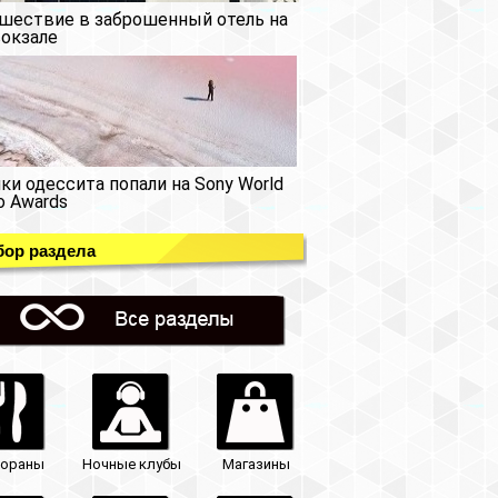
шествие в заброшенный отель на
окзале
ки одессита попали на Sony World
o Awards
ор раздела
тораны
Ночные клубы
Магазины