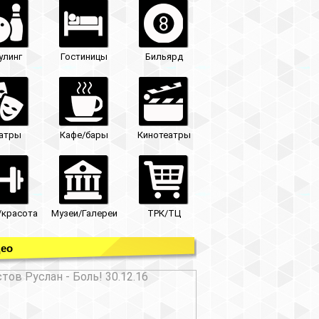
улинг
Гостиницы
Бильярд
атры
Кафе/бары
Кинотеатры
/красота
Музеи/Галереи
ТРК/ТЦ
ео