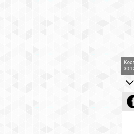
Кост
30.1