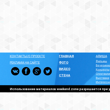
КОНТАКТЫ/О ПРОЕКТЕ
ГЛАВНАЯ
АФИША
Фильмы
РЕКЛАМА НА САЙТЕ
ФОТО
Вечеринк
ВИДЕО
Концерты
Спектакли
СТЕНА
Выставки
Интересн
Использование материалов weekend.zone разрешается при у