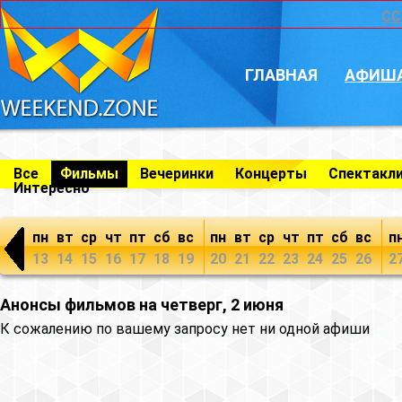
CC
ГЛАВНАЯ
АФИШ
Все
Фильмы
Вечеринки
Концерты
Спектакл
Интересно
пн
вт
ср
чт
пт
сб
вс
пн
вт
ср
чт
пт
сб
вс
п
13
14
15
16
17
18
19
20
21
22
23
24
25
26
2
Анонсы фильмов на четверг, 2 июня
К сожалению по вашему запросу нет ни одной афиши