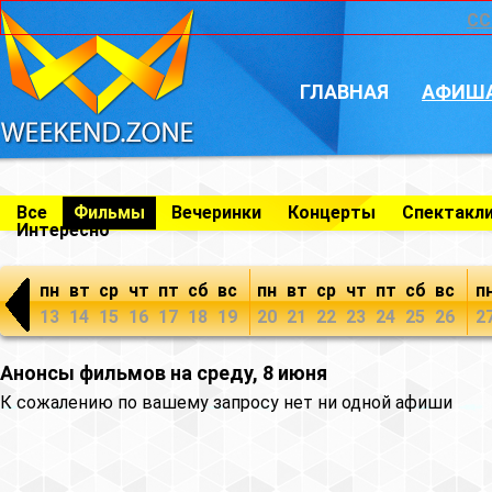
CC
ГЛАВНАЯ
АФИШ
Все
Фильмы
Вечеринки
Концерты
Спектакл
Интересно
пн
вт
ср
чт
пт
сб
вс
пн
вт
ср
чт
пт
сб
вс
п
13
14
15
16
17
18
19
20
21
22
23
24
25
26
2
Анонсы фильмов на среду, 8 июня
К сожалению по вашему запросу нет ни одной афиши