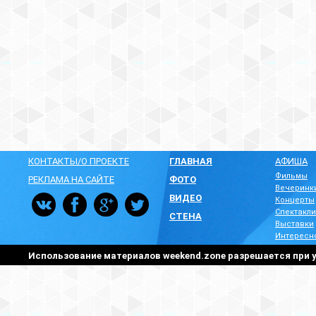
КОНТАКТЫ/О ПРОЕКТЕ
ГЛАВНАЯ
АФИША
Фильмы
РЕКЛАМА НА САЙТЕ
ФОТО
Вечеринк
ВИДЕО
Концерты
Спектакли
СТЕНА
Выставки
Интересн
Использование материалов weekend.zone разрешается при у