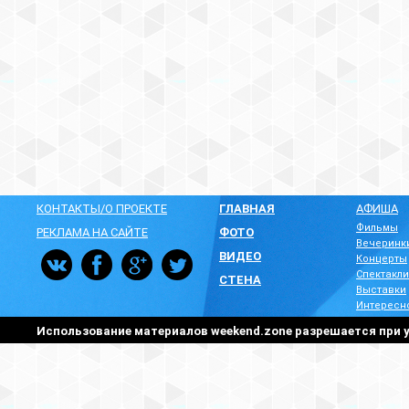
КОНТАКТЫ/О ПРОЕКТЕ
ГЛАВНАЯ
АФИША
Фильмы
РЕКЛАМА НА САЙТЕ
ФОТО
Вечеринк
ВИДЕО
Концерты
Спектакли
СТЕНА
Выставки
Интересн
Использование материалов weekend.zone разрешается при у