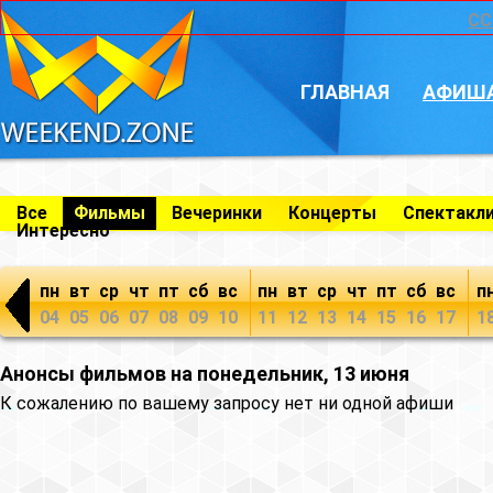
CC
ГЛАВНАЯ
АФИШ
Все
Фильмы
Вечеринки
Концерты
Спектакл
Интересно
пн
вт
ср
чт
пт
сб
вс
пн
вт
ср
чт
пт
сб
вс
п
04
05
06
07
08
09
10
11
12
13
14
15
16
17
1
Анонсы фильмов на понедельник, 13 июня
К сожалению по вашему запросу нет ни одной афиши