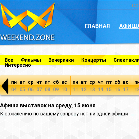
CC
ГЛАВНАЯ
АФИШ
Все
Фильмы
Вечеринки
Концерты
Спектакл
Интересно
пн
вт
ср
чт
пт
сб
вс
пн
вт
ср
чт
пт
сб
вс
п
04
05
06
07
08
09
10
11
12
13
14
15
16
17
1
Афиша выставок на среду, 15 июня
К сожалению по вашему запросу нет ни одной афиши