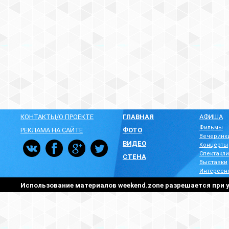
КОНТАКТЫ/О ПРОЕКТЕ
ГЛАВНАЯ
АФИША
Фильмы
РЕКЛАМА НА САЙТЕ
ФОТО
Вечеринк
ВИДЕО
Концерты
Спектакли
СТЕНА
Выставки
Интересн
Использование материалов weekend.zone разрешается при у