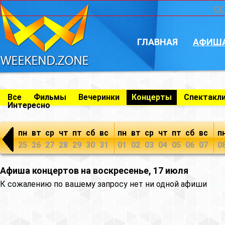
CC
ГЛАВНАЯ
АФИШ
Все
Фильмы
Вечеринки
Концерты
Спектакл
Интересно
пн
вт
ср
чт
пт
сб
вс
пн
вт
ср
чт
пт
сб
вс
п
25
26
27
28
29
30
31
01
02
03
04
05
06
07
0
Афиша концертов на воскресенье, 17 июля
К сожалению по вашему запросу нет ни одной афиши