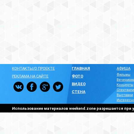
КОНТАКТЫ/О ПРОЕКТЕ
ГЛАВНАЯ
АФИША
Фильмы
РЕКЛАМА НА САЙТЕ
ФОТО
Вечеринк
ВИДЕО
Концерты
Спектакли
СТЕНА
Выставки
Интересн
Использование материалов weekend.zone разрешается при у