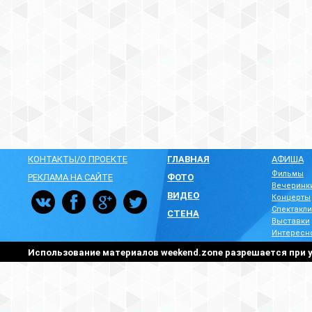
КОНТАКТЫ/О ПРОЕКТЕ
ГЛАВНАЯ
АФИША
Фильмы
РЕКЛАМА НА САЙТЕ
ФОТО
Вечеринк
ВИДЕО
Концерты
Спектакли
СТЕНА
Выставки
Интересн
Использование материалов weekend.zone разрешается при у