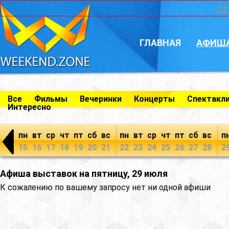
CC
ГЛАВНАЯ
АФИШ
Все
Фильмы
Вечеринки
Концерты
Спектакл
Интересно
пн
вт
ср
чт
пт
сб
вс
пн
вт
ср
чт
пт
сб
вс
п
15
16
17
18
19
20
21
22
23
24
25
26
27
28
2
Афиша выставок на пятницу, 29 июля
К сожалению по вашему запросу нет ни одной афиши