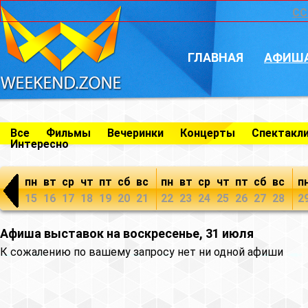
CC
ГЛАВНАЯ
АФИШ
Все
Фильмы
Вечеринки
Концерты
Спектакл
Интересно
пн
вт
ср
чт
пт
сб
вс
пн
вт
ср
чт
пт
сб
вс
п
15
16
17
18
19
20
21
22
23
24
25
26
27
28
2
Афиша выставок на воскресенье, 31 июля
К сожалению по вашему запросу нет ни одной афиши