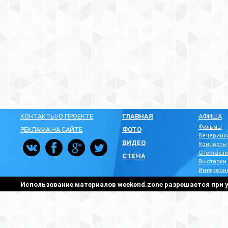
КОНТАКТЫ/О ПРОЕКТЕ
ГЛАВНАЯ
АФИША
Фильмы
РЕКЛАМА НА САЙТЕ
ФОТО
Вечеринк
ВИДЕО
Концерты
Спектакли
СТЕНА
Выставки
Интересн
Использование материалов weekend.zone разрешается при у